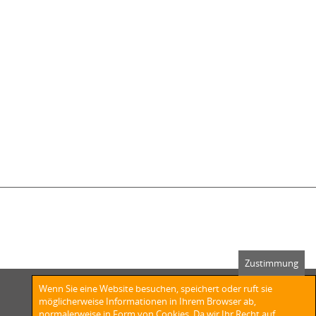
Zustimmung
Wenn Sie eine Website besuchen, speichert oder ruft sie
möglicherweise Informationen in Ihrem Browser ab,
normalerweise in Form von Cookies. Da wir Ihr Recht auf