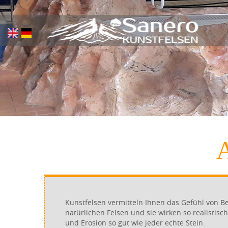
Skip
to
main
content
A
Kunstfelsen vermitteln Ihnen das Gefühl von Be
natürlichen Felsen und sie wirken so realistisc
und Erosion so gut wie jeder echte Stein.