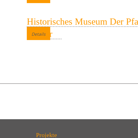
Historisches Museum Der Pfa
Speyer
Details
Projekte